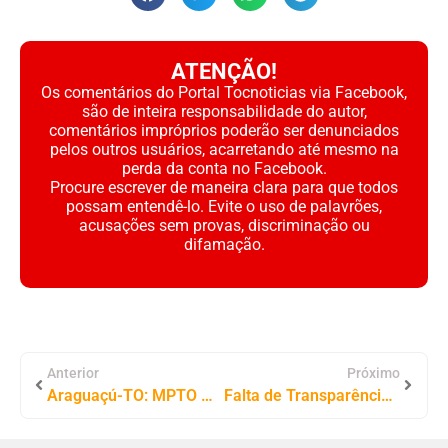
ATENÇÃO!
Os comentários do Portal Tocnoticias via Facebook,
são de inteira responsabilidade do autor,
comentários impróprios poderão ser denunciados
pelos outros usuários, acarretando até mesmo na
perda da conta no Facebook.
Procure escrever de maneira clara para que todos
possam entendê-lo. Evite o uso de palavrões,
acusações sem provas, discriminação ou
difamação.
Anterior
Próximo
Araguaçú-TO: MPTO Abre Investigação Sobre Compra de Varredoura de R$129,9 Mil que Supostamente Não Serve Para o Município
Falta de Transparência: Associação Tocantinense de Municípios (ATM) Entra na Mira do MPTO