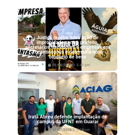
Justiça recebe nova ação de
improbidade contra prefeito,
secretários, servidores e empresas em
Tocantinópolis e determina novo
bloqueio de bens
01/08/2026
8:45 pm
Iratã Abreu defende implantação de
campus da UFNT em Guaraí
31/07/2026
9:04 pm