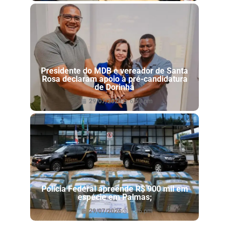
Presidente do MDB e vereador de Santa
Rosa declaram apoio à pré-candidatura
de Dorinha
29/07/2026
6:53 pm
Polícia Federal apreende R$ 900 mil em
espécie em Palmas;
29/07/2026
6:46 pm