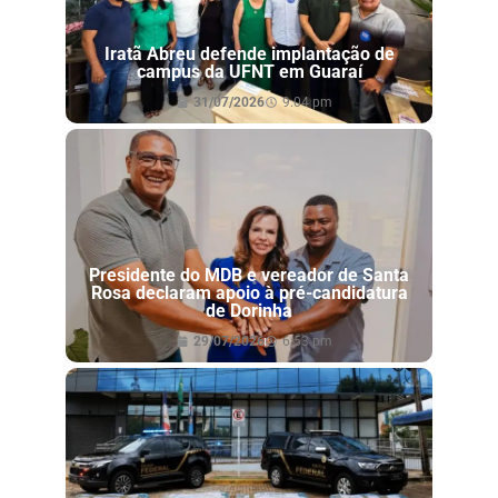
Iratã Abreu defende implantação de
campus da UFNT em Guaraí
31/07/2026
9:04 pm
Presidente do MDB e vereador de Santa
Rosa declaram apoio à pré-candidatura
de Dorinha
29/07/2026
6:53 pm