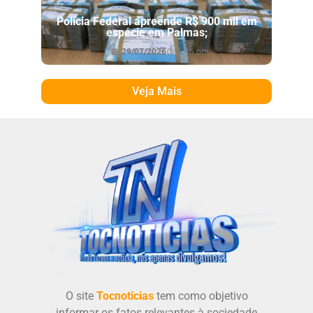
Polícia Federal apreende R$ 900 mil em
espécie em Palmas;
29/07/2026
6:46 pm
Veja Mais
O site
Tocnoticias
tem como objetivo
informar os fatos relevantes à sociedade