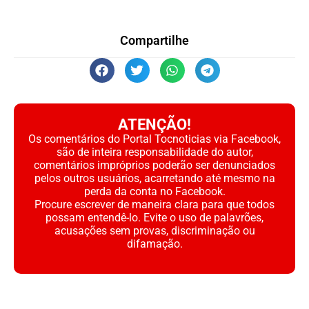
Compartilhe
ATENÇÃO!
Os comentários do Portal Tocnoticias via Facebook,
são de inteira responsabilidade do autor,
comentários impróprios poderão ser denunciados
pelos outros usuários, acarretando até mesmo na
perda da conta no Facebook.
Procure escrever de maneira clara para que todos
possam entendê-lo. Evite o uso de palavrões,
acusações sem provas, discriminação ou
difamação.