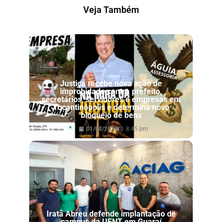
Veja Também
Justiça recebe nova ação de
improbidade contra prefeito,
secretários, servidores e empresas em
Tocantinópolis e determina novo
bloqueio de bens
01/08/2026
8:45 pm
Iratã Abreu defende implantação de
campus da UFNT em Guaraí