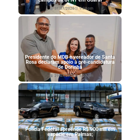
31/07/2026
9:04 pm
Presidente do MDB e vereador de Santa
Rosa declaram apoio à pré-candidatura
de Dorinha
29/07/2026
6:53 pm
Polícia Federal apreende R$ 900 mil em
espécie em Palmas;