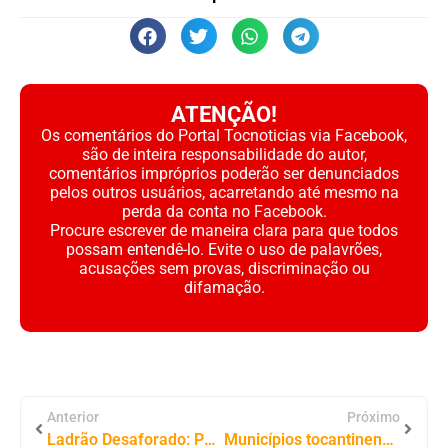
ATENÇÃO!
Os comentários do Portal Tocnoticias via Facebook,
são de inteira responsabilidade do autor,
comentários impróprios poderão ser denunciados
pelos outros usuários, acarretando até mesmo na
perda da conta no Facebook.
Procure escrever de maneira clara para que todos
possam entendê-lo. Evite o uso de palavrões,
acusações sem provas, discriminação ou
difamação.
Anterior
Próximo
Ladrão Desaforado: Polícia Civil prende jovem que furtou motocicleta do pátio da Delegacia em Filadélfia
Municípios tocantinenses recebem mais de R$ 24 milhões da senadora Dorinha