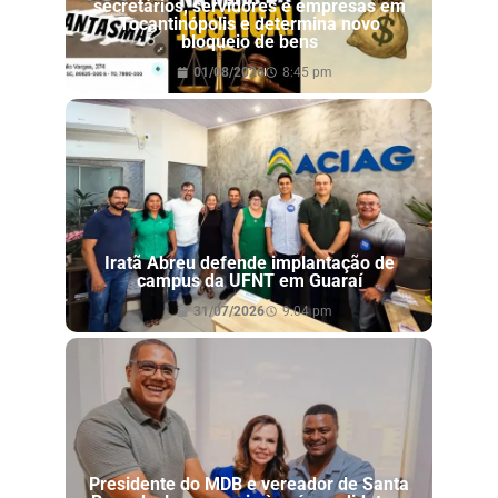
secretários, servidores e empresas em
Tocantinópolis e determina novo
bloqueio de bens
01/08/2026
8:45 pm
Iratã Abreu defende implantação de
campus da UFNT em Guaraí
31/07/2026
9:04 pm
Presidente do MDB e vereador de Santa