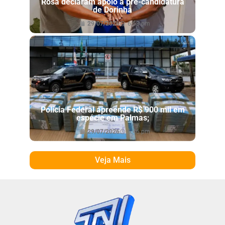
Rosa declaram apoio à pré-candidatura
de Dorinha
29/07/2026
6:53 pm
Polícia Federal apreende R$ 900 mil em
espécie em Palmas;
29/07/2026
6:46 pm
Veja Mais