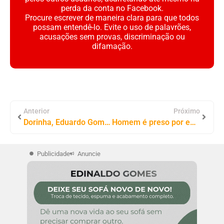
perda da conta no Facebook.
Procure escrever de maneira clara para que todos
possam entendê-lo. Evite o uso de palavrões,
acusações sem provas, discriminação ou
difamação.
Anterior
Próximo
Dorinha, Eduardo Gomes e Gaguim garantem mais de R$ 86 milhões para municípios do Tocantins
Homem é preso por embriaguez ao volante após tentar fugir da polícia em Tocantinópolis
Publicidade
Anuncie