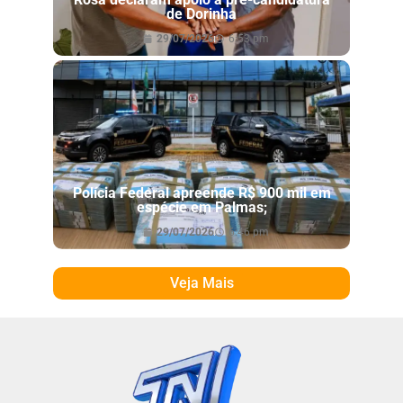
de Dorinha
29/07/2026
6:53 pm
Polícia Federal apreende R$ 900 mil em
espécie em Palmas;
29/07/2026
6:46 pm
Veja Mais