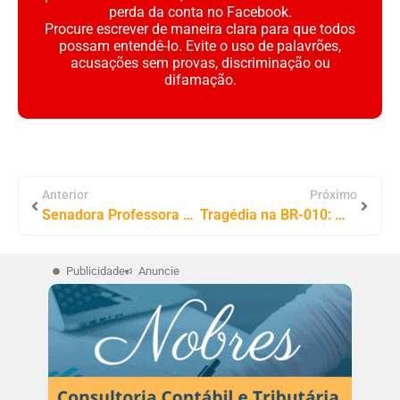
perda da conta no Facebook.
Procure escrever de maneira clara para que todos
possam entendê-lo. Evite o uso de palavrões,
acusações sem provas, discriminação ou
difamação.
Anterior
Próximo
Senadora Professora Dorinha Prestigia Solenidade de Posse da Nova Diretoria da ATM
Tragédia na BR-010: Motorista de Ambulância de Tocantinópolis Perde a Vida em Acidente em Estreito-MA
Publicidade
Anuncie