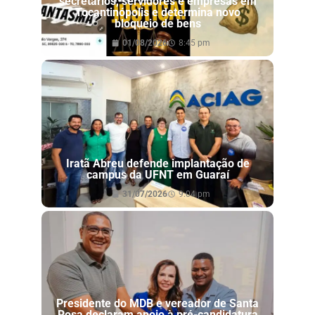
secretários, servidores e empresas em
Tocantinópolis e determina novo
bloqueio de bens
01/08/2026
8:45 pm
Iratã Abreu defende implantação de
campus da UFNT em Guaraí
31/07/2026
9:04 pm
Presidente do MDB e vereador de Santa
Rosa declaram apoio à pré-candidatura