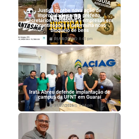
Justiça recebe nova ação de
improbidade contra prefeito,
secretários, servidores e empresas em
Tocantinópolis e determina novo
bloqueio de bens
01/08/2026
8:45 pm
Iratã Abreu defende implantação de
campus da UFNT em Guaraí
31/07/2026
9:04 pm