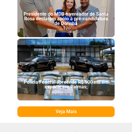
Presidente do MDB e vereador de Santa
Rosa declaram apoio à pré-candidatura
de Dorinha
29/07/2026
6:53 pm
Polícia Federal apreende R$ 900 mil em
espécie em Palmas;
29/07/2026
6:46 pm
Veja Mais