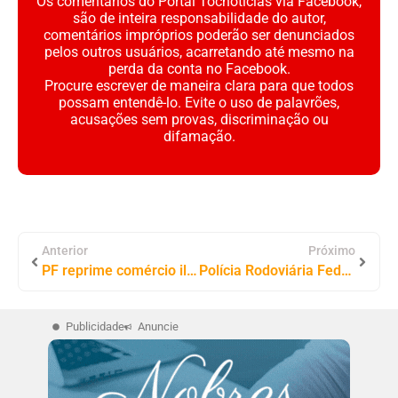
Os comentários do Portal Tocnoticias via Facebook,
são de inteira responsabilidade do autor,
comentários impróprios poderão ser denunciados
pelos outros usuários, acarretando até mesmo na
perda da conta no Facebook.
Procure escrever de maneira clara para que todos
possam entendê-lo. Evite o uso de palavrões,
acusações sem provas, discriminação ou
difamação.
Anterior
Próximo
PF reprime comércio ilegal e contrabando de cigarros eletrônicos no Tocantins
Polícia Rodoviária Federal Prende Dois Homens por Inadimplemento de Pensão Alimentícia em Operações no Tocantins
Publicidade
Anuncie