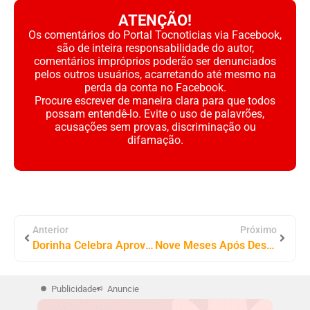
ATENÇÃO!
Os comentários do Portal Tocnoticias via Facebook,
são de inteira responsabilidade do autor,
comentários impróprios poderão ser denunciados
pelos outros usuários, acarretando até mesmo na
perda da conta no Facebook.
Procure escrever de maneira clara para que todos
possam entendê-lo. Evite o uso de palavrões,
acusações sem provas, discriminação ou
difamação.
Anterior
Próximo
Dorinha Celebra Aprovação de MP que Amplia Consultas Especializadas no SUS
Nove Meses Após Desabamento da Ponte JK, Governo Federal Reconhece Emergência em Porto Franco
Publicidade
Anuncie