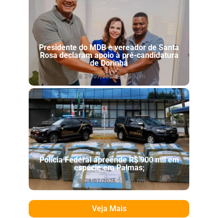
Presidente do MDB e vereador de Santa
Rosa declaram apoio à pré-candidatura
de Dorinha
29/07/2026
6:53 pm
Polícia Federal apreende R$ 900 mil em
espécie em Palmas;
29/07/2026
6:46 pm
Veja Mais