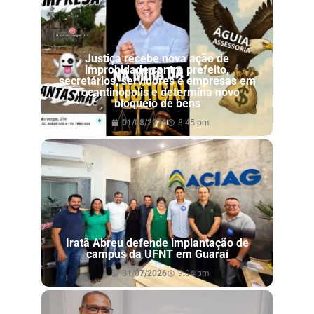
Justiça recebe nova ação de
improbidade contra prefeito,
secretários, servidores e empresas em
Tocantinópolis e determina novo
bloqueio de bens
01/08/2026
8:45 pm
Iratã Abreu defende implantação de
campus da UFNT em Guaraí
31/07/2026
9:04 pm