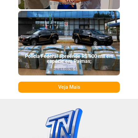
29/07/2026
6:53 pm
Polícia Federal apreende R$ 900 mil em
espécie em Palmas;
29/07/2026
6:46 pm
Veja Mais