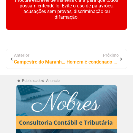
Procure escrever de maneira clara para que todos
possam entendê-lo. Evite o uso de palavrões,
acusações sem provas, discriminação ou
difamação.
Anterior
Próximo
Campestre do Maranhão: Ex-prefeito Valmir Morais é Detido sob Acusação de Violência Doméstica
Homem é condenado a mais de 31 anos de prisão por homicídio qualificado após investigações da Polícia Civil do Tocantins
Publicidade
Anuncie