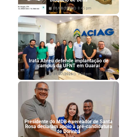
01/08/2026
8:45 pm
Iratã Abreu defende implantação de
campus da UFNT em Guaraí
31/07/2026
9:04 pm
Presidente do MDB e vereador de Santa
Rosa declaram apoio à pré-candidatura
de Dorinha