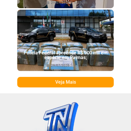
29/07/2026
6:53 pm
Polícia Federal apreende R$ 900 mil em
espécie em Palmas;
29/07/2026
6:46 pm
Veja Mais