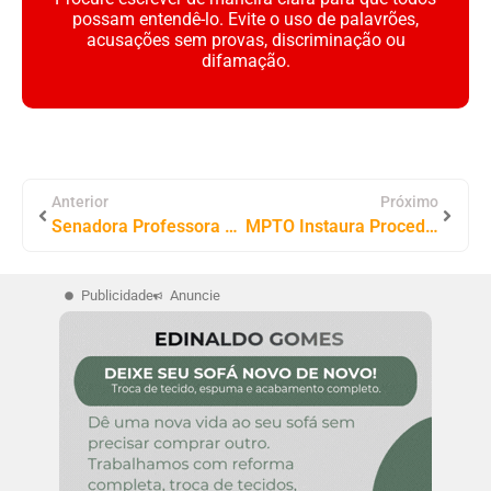
possam entendê-lo. Evite o uso de palavrões,
acusações sem provas, discriminação ou
difamação.
Anterior
Próximo
Senadora Professora Dorinha lidera Intenções de Voto Para o Governo do Tocantins em Araguaína
MPTO Instaura Procedimento para Investigar Licitações em Secretarias da Cidade de Pium-TO.
Publicidade
Anuncie