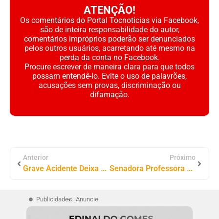
ATENÇÃO!
Os comentários do Portal Tocnoticias via Facebook,
são de inteira responsabilidade do autor,
comentários impróprios poderão ser denunciados
pelos outros usuários, acarretando até mesmo na
perda da conta no Facebook.
Procure escrever de maneira clara para que todos
possam entendê-lo. Evite o uso de palavrões,
acusações sem provas, discriminação ou
difamação.
Anterior
Próximo
Grave Acidente Deixa Um Homem Morto Na TO-070, Região Sul Do Tocantins
Senadora Professora Dorinha Assume Presidência da Comissão que Analisará a MP do Fundo Social
Publicidade
Anuncie