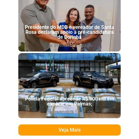
Presidente do MDB e vereador de Santa
Rosa declaram apoio à pré-candidatura
de Dorinha
29/07/2026
6:53 pm
Polícia Federal apreende R$ 900 mil em
espécie em Palmas;
29/07/2026
6:46 pm
Veja Mais