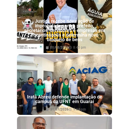
Justiça recebe nova ação de
improbidade contra prefeito,
secretários, servidores e empresas em
Tocantinópolis e determina novo
bloqueio de bens
01/08/2026
8:45 pm
Iratã Abreu defende implantação de
campus da UFNT em Guaraí
31/07/2026
9:04 pm