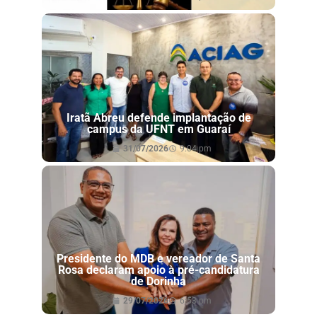
Iratã Abreu defende implantação de
campus da UFNT em Guaraí
31/07/2026
9:04 pm
Presidente do MDB e vereador de Santa
Rosa declaram apoio à pré-candidatura
de Dorinha
29/07/2026
6:53 pm