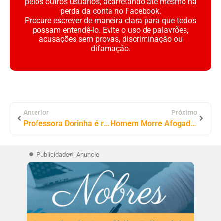
pelos outros usuários, acarretando até mesmo na
perda da conta no Facebook.
Procure escrever de maneira clara para que todos
possam entendê-lo. Evite o uso de palavrões,
acusações sem provas, discriminação ou
difamação.
Anterior
Próximo
Professora Dorinha é reconhecida pelo 6º ano consecutivo entre os “100 Cabeças do Congresso”
Homem Morre Afogado em Represa de Chácara na Zona Rural de Araguaína
Publicidade
Anuncie