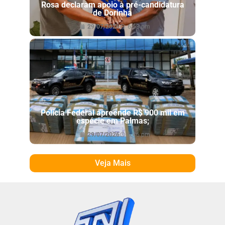
Rosa declaram apoio à pré-candidatura
de Dorinha
29/07/2026
6:53 pm
Polícia Federal apreende R$ 900 mil em
espécie em Palmas;
29/07/2026
6:46 pm
Veja Mais