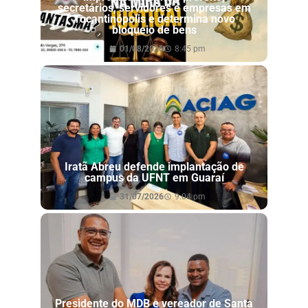
secretários, servidores e empresas em
Tocantinópolis e determina novo
bloqueio de bens
01/08/2026
8:45 pm
Iratã Abreu defende implantação de
campus da UFNT em Guaraí
31/07/2026
9:04 pm
Presidente do MDB e vereador de Santa