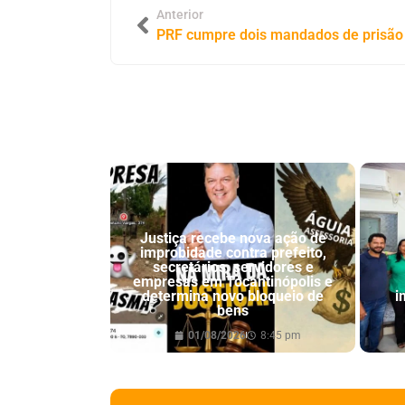
Anterior
Justiça recebe nova ação de
improbidade contra prefeito,
secretários, servidores e
empresas em Tocantinópolis e
determina novo bloqueio de
i
bens
01/08/2026
8:45 pm