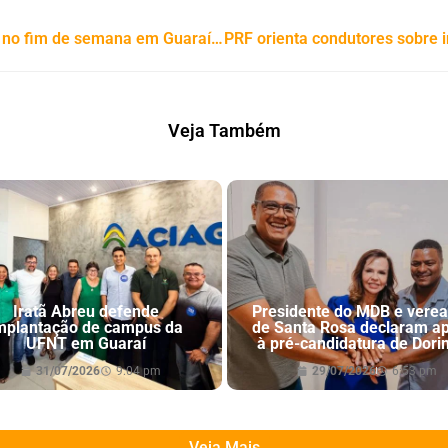
PRF cumpre dois mandados de prisão no fim de semana em Guaraí/TO
Veja Também
Iratã Abreu defende
Presidente do MDB e vere
mplantação de campus da
de Santa Rosa declaram a
UFNT em Guaraí
à pré-candidatura de Dori
31/07/2026
9:04 pm
29/07/2026
6:53 pm
Veja Mais