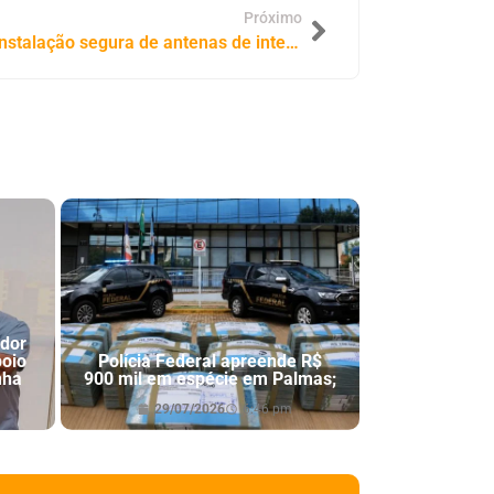
Próximo
PRF orienta condutores sobre instalação segura de antenas de internet via satélite em veículos
ador
poio
Polícia Federal apreende R$
nha
900 mil em espécie em Palmas;
29/07/2026
6:46 pm