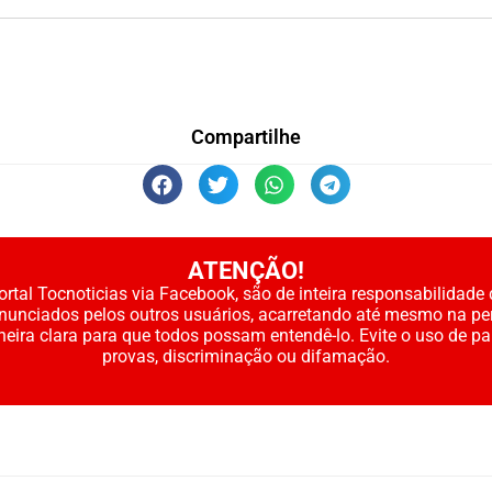
Compartilhe
ATENÇÃO!
rtal Tocnoticias via Facebook, são de inteira responsabilidade 
enunciados pelos outros usuários, acarretando até mesmo na pe
neira clara para que todos possam entendê-lo. Evite o uso de p
provas, discriminação ou difamação.