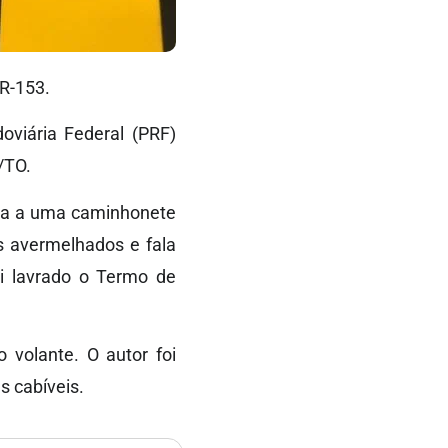
BR-153.
oviária Federal (PRF)
/TO.
ada a uma caminhonete
s avermelhados e fala
foi lavrado o Termo de
o volante. O autor foi
s cabíveis.