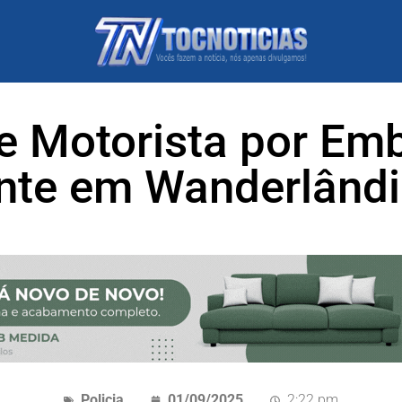
e Motorista por Emb
nte em Wanderlând
Policia
01/09/2025
2:22 pm