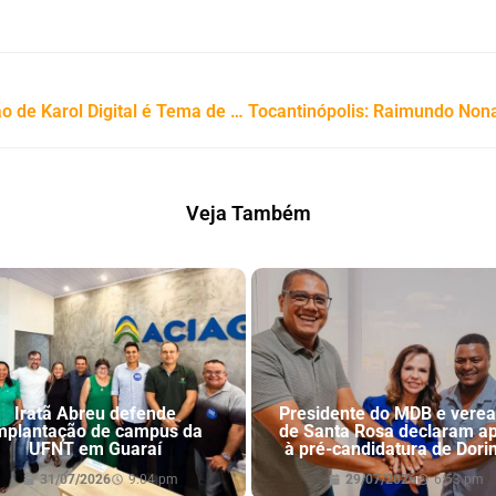
De Araguaína Para o Fantástico: Prisão de Karol Digital é Tema de Reportagem do Show da Vida “Rede Globo”
Veja Também
Iratã Abreu defende
Presidente do MDB e vere
mplantação de campus da
de Santa Rosa declaram a
UFNT em Guaraí
à pré-candidatura de Dori
31/07/2026
9:04 pm
29/07/2026
6:53 pm