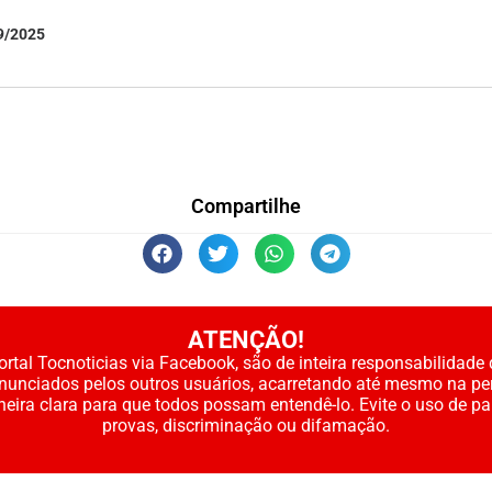
9/2025
Compartilhe
ATENÇÃO!
rtal Tocnoticias via Facebook, são de inteira responsabilidade 
enunciados pelos outros usuários, acarretando até mesmo na pe
neira clara para que todos possam entendê-lo. Evite o uso de p
provas, discriminação ou difamação.