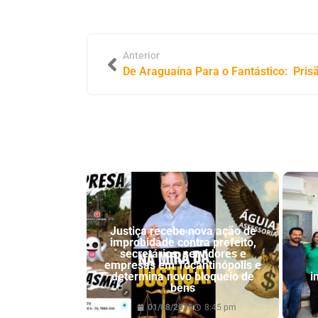
Anterior
Justiça recebe nova ação de
improbidade contra prefeito,
secretários, servidores e
empresas em Tocantinópolis e
determina novo bloqueio de
i
bens
01/08/2026
8:45 pm