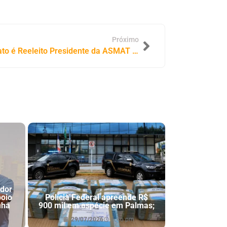
Próximo
Tocantinópolis: Raimundo Nonato é Reeleito Presidente da ASMAT em Disputa Acirrada
ador
poio
Polícia Federal apreende R$
nha
900 mil em espécie em Palmas;
29/07/2026
6:46 pm