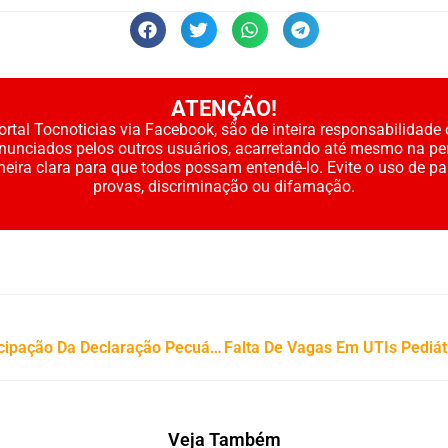
ATENÇÃO!
rtal Tocnoticias via Facebook, são de inteira responsabilidade 
enunciados pelos outros usuários, acarretando até mesmo na pe
neira clara para que todos possam entendê-lo. Evite o uso de p
provas, discriminação ou difamação.
Adapec Alerta Produtores Sobre Antecipação Da Declaração Pecuária Para Envio De Animais a Leilões e Abates No Início De Maio
Veja Também