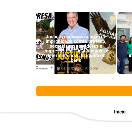
Justiça recebe nova ação de
improbidade contra prefeito,
secretários, servidores e
empresas em Tocantinópolis e
determina novo bloqueio de
i
bens
01/08/2026
8:45 pm
Inicio