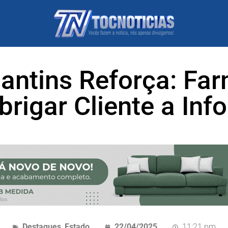
antins Reforça: Fa
rigar Cliente a Inf
Destaques
,
Estado
22/04/2025
11:21 pm