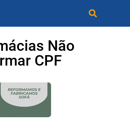
rmácias Não
ormar CPF