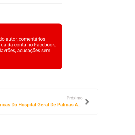
do autor, comentários
rda da conta no Facebook.
alavrões, acusações sem
Próximo
Falta De Vagas Em UTIs Pediátricas Do Hospital Geral De Palmas Atrasa Cirurgias e Agrava Situação De Recém-Nascidos