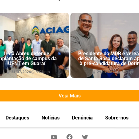
Iratã Abreu defende
Presidente do MDB e vere
mplantação de campus da
de Santa Rosa declaram a
UFNT em Guaraí
à pré-candidatura de Dori
31/07/2026
9:04 pm
29/07/2026
6:53 pm
Veja Mais
Destaques
Notícias
Denúncia
Sobre-nós