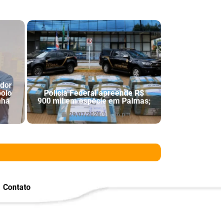
ador
poio
Polícia Federal apreende R$
nha
900 mil em espécie em Palmas;
29/07/2026
6:46 pm
Contato