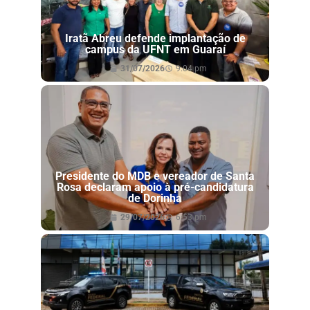
Iratã Abreu defende implantação de
campus da UFNT em Guaraí
31/07/2026
9:04 pm
Presidente do MDB e vereador de Santa
Rosa declaram apoio à pré-candidatura
de Dorinha
29/07/2026
6:53 pm