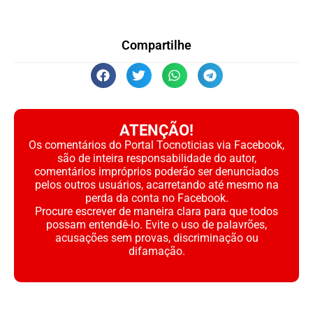
Compartilhe
ATENÇÃO!
Os comentários do Portal Tocnoticias via Facebook,
são de inteira responsabilidade do autor,
comentários impróprios poderão ser denunciados
pelos outros usuários, acarretando até mesmo na
perda da conta no Facebook.
Procure escrever de maneira clara para que todos
possam entendê-lo. Evite o uso de palavrões,
acusações sem provas, discriminação ou
difamação.