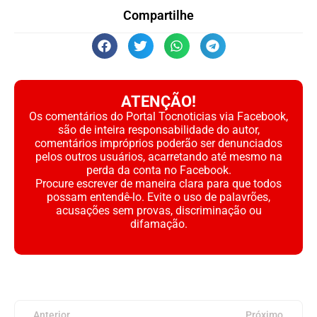
Compartilhe
ATENÇÃO!
Os comentários do Portal Tocnoticias via Facebook,
são de inteira responsabilidade do autor,
comentários impróprios poderão ser denunciados
pelos outros usuários, acarretando até mesmo na
perda da conta no Facebook.
Procure escrever de maneira clara para que todos
possam entendê-lo. Evite o uso de palavrões,
acusações sem provas, discriminação ou
difamação.
Anterior
Próximo