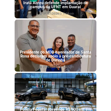
Iratã Abreu defende implantação de
campus da UFNT em Guaraí
31/07/2026
9:04 pm
Presidente do MDB e vereador de Santa
Rosa declaram apoio à pré-candidatura
de Dorinha
29/07/2026
6:53 pm
Polícia Federal apreende R$ 900 mil em