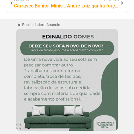
Carrasco Bonito: Ministério Público do Tocantins Vai Apurar Suposta Perseguição Política Contra Servidora em Tratamento Contra um Câncer
André Luiz ganha força em Araguaína e se consolida como nome promissor para deputado federal em 2026
Publicidade
Anuncie