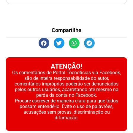
Compartilhe
ATENÇÃO!
Os comentários do Portal Tocnoticias via Facebook,
são de inteira responsabilidade do autor,
comentários impróprios poderão ser denunciados
pelos outros usuários, acarretando até mesmo na
perda da conta no Facebook.
Procure escrever de maneira clara para que todos
possam entendê-lo. Evite o uso de palavrões,
acusações sem provas, discriminação ou
difamação.