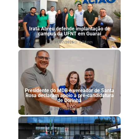
Iratã Abreu defende implantação de
campus da UFNT em Guaraí
31/07/2026
9:04 pm
Presidente do MDB e vereador de Santa
Rosa declaram apoio à pré-candidatura
de Dorinha
29/07/2026
6:53 pm