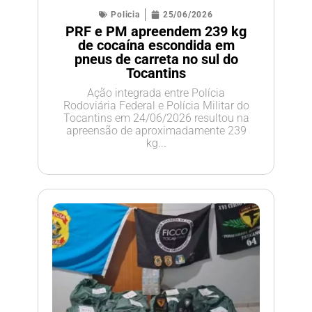
Policia
25/06/2026
PRF e PM apreendem 239 kg
de cocaína escondida em
pneus de carreta no sul do
Tocantins
Ação integrada entre Polícia
Rodoviária Federal e Polícia Militar do
Tocantins em 24/06/2026 resultou na
apreensão de aproximadamente 239
kg...