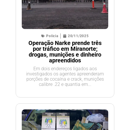
Policia
20/11/2025
Operação Narke prende três
por tráfico em Miranorte;
drogas, munições e dinheiro
apreendidos
Em dois endereços ligados aos
investigados os agentes apreenderam
porções de cocaína e crack, munições
calibre .22 e quantia em...