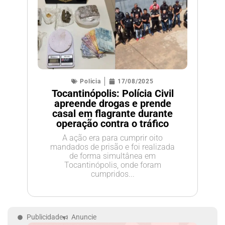
Policia
17/08/2025
Tocantinópolis: Polícia Civil
apreende drogas e prende
casal em flagrante durante
operação contra o tráfico
A ação era para cumprir oito
mandados de prisão e foi realizada
de forma simultânea em
Tocantinópolis, onde foram
cumpridos...
Publicidade
Anuncie