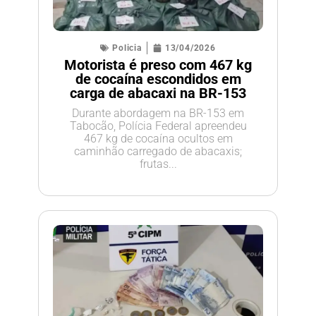
Policia
13/04/2026
Motorista é preso com 467 kg
de cocaína escondidos em
carga de abacaxi na BR-153
Durante abordagem na BR-153 em
Tabocão, Polícia Federal apreendeu
467 kg de cocaína ocultos em
caminhão carregado de abacaxis;
frutas...