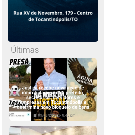
Últimas
Justiça recebe nova ação de
improbidade contra prefeito,
secretários, servidores e
empresas em Tocantinópolis e
determina novo bloqueio de bens
01/08/2026
8:45 pm