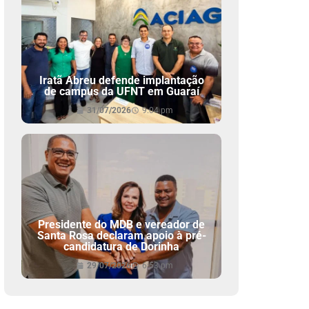
Iratã Abreu defende implantação
de campus da UFNT em Guaraí
31/07/2026
9:04 pm
Presidente do MDB e vereador de
Santa Rosa declaram apoio à pré-
candidatura de Dorinha
29/07/2026
6:53 pm