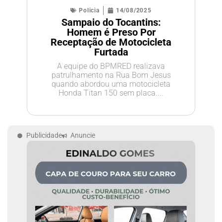
Policia
14/08/2025
Sampaio do Tocantins:
Homem é Preso Por
Receptação de Motocicleta
Furtada
A equipe do BPMRED realizava
patrulhamento na Rua Bom Jesus
quando abordou uma motocicleta
Honda Titan 150 sem placa....
Publicidade
Anuncie