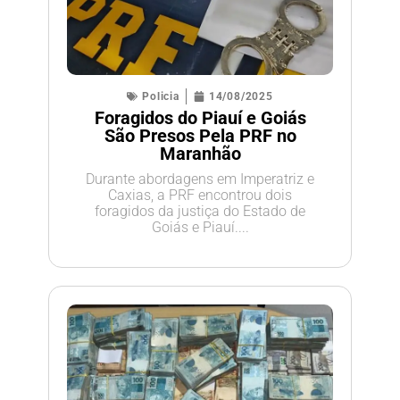
Policia
14/08/2025
Foragidos do Piauí e Goiás
São Presos Pela PRF no
Maranhão
Durante abordagens em Imperatriz e
Caxias, a PRF encontrou dois
foragidos da justiça do Estado de
Goiás e Piauí....