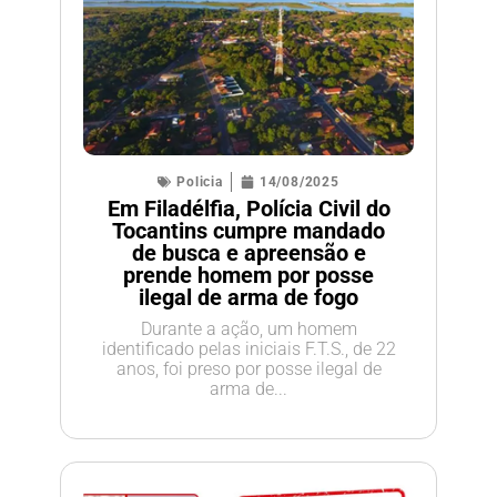
Policia
14/08/2025
Em Filadélfia, Polícia Civil do
Tocantins cumpre mandado
de busca e apreensão e
prende homem por posse
ilegal de arma de fogo
Durante a ação, um homem
identificado pelas iniciais F.T.S., de 22
anos, foi preso por posse ilegal de
arma de...