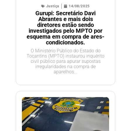
Justiça
14/08/2025
Gurupi: Secretário Davi
Abrantes e mais dois
diretores estão sendo
investigados pelo MPTO por
esquema em compra de ares-
condicionados.
O Ministério Público do Estado do
Tocantins (MPTO) instaurou inquérito
civil público para apurar supostas
irregularidades na compra de
aparelhos...