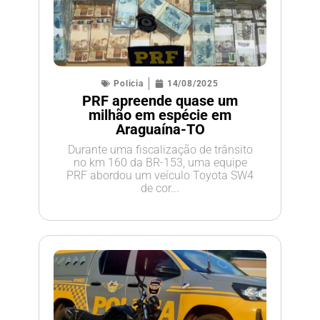
Policia
14/08/2025
PRF apreende quase um
milhão em espécie em
Araguaína-TO
Durante uma fiscalização de trânsito
no km 160 da BR-153, uma equipe
PRF abordou um veículo Toyota SW4
de cor...