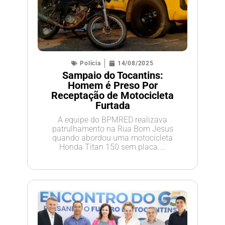
Policia
14/08/2025
Sampaio do Tocantins:
Homem é Preso Por
Receptação de Motocicleta
Furtada
A equipe do BPMRED realizava
patrulhamento na Rua Bom Jesus
quando abordou uma motocicleta
Honda Titan 150 sem placa....