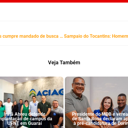
Em Filadélfia, Polícia Civil do Tocantins cumpre mandado de busca e apreensão e prende homem por posse ilegal de arma de fogo
Veja Também
Iratã Abreu defende
Presidente do MDB e vere
mplantação de campus da
de Santa Rosa declaram a
UFNT em Guaraí
à pré-candidatura de Dori