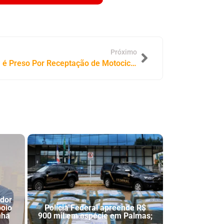
Próximo
Sampaio do Tocantins: Homem é Preso Por Receptação de Motocicleta Furtada
ador
poio
Polícia Federal apreende R$
nha
900 mil em espécie em Palmas;