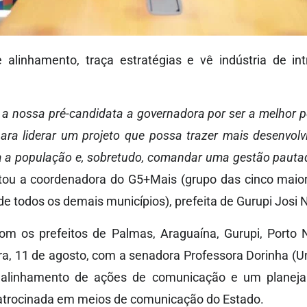
alinhamento, traça estratégias e vê indústria de intr
 a nossa pré-candidata a governadora por ser a melhor 
ra liderar um projeto que possa trazer mais desenvolv
ra a população e, sobretudo, comandar uma gestão pauta
tou a coordenadora do G5+Mais (grupo das cinco maio
de todos os demais municípios), prefeita de Gurupi Josi N
om os prefeitos de Palmas, Araguaína, Gurupi, Porto N
ra, 11 de agosto, com a senadora Professora Dorinha (Uni
as, alinhamento de ações de comunicação e um planej
 patrocinada em meios de comunicação do Estado.