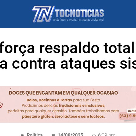
orça respaldo total
a contra ataques s
Política
14/08/2025
6:09 pm