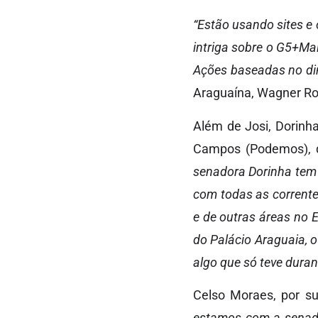
“Estão usando sites e
intriga sobre o G5+Ma
Ações baseadas no din
Araguaína, Wagner Rod
Além de Josi, Dorinha
Campos (Podemos), d
senadora Dorinha tem c
com todas as corrente
e de outras áreas no
do Palácio Araguaia, 
algo que só teve dura
Celso Moraes, por s
estamos com a senado