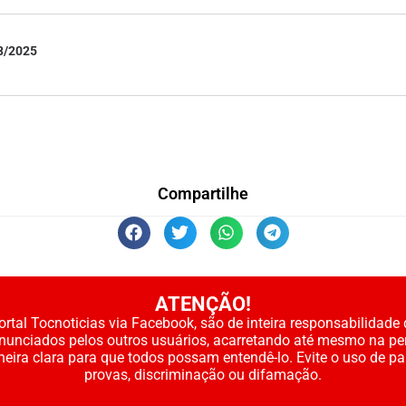
8/2025
Compartilhe
ATENÇÃO!
rtal Tocnoticias via Facebook, são de inteira responsabilidade 
enunciados pelos outros usuários, acarretando até mesmo na pe
neira clara para que todos possam entendê-lo. Evite o uso de p
provas, discriminação ou difamação.