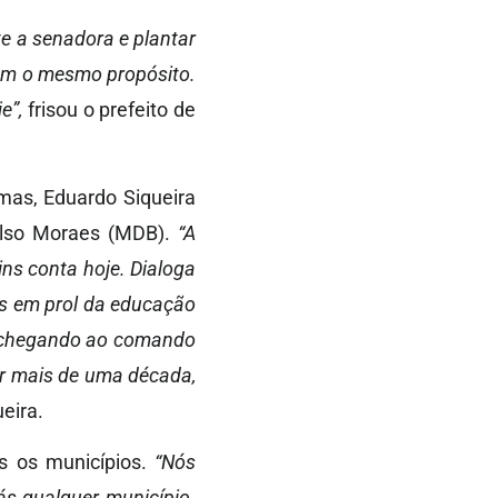
e a senadora e plantar
com o mesmo propósito.
e”,
frisou o prefeito de
lmas, Eduardo Siqueira
Celso Moraes (MDB).
“A
ins conta hoje. Dialoga
os em prol da educação
a chegando ao comando
ar mais de uma década,
eira.
s os municípios.
“Nós
s qualquer município.