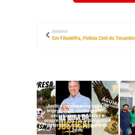
Anterior
Justiça recebe nova ação de
improbidade contra prefeito,
secretários, servidores e
empresas em Tocantinópolis e
determina novo bloqueio de
i
bens