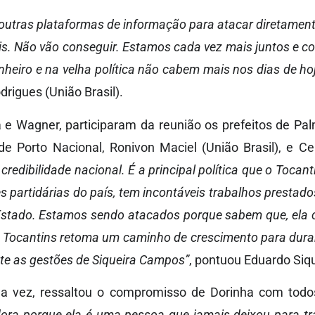
 outras plataformas de informação para atacar diretament
is. Não vão conseguir. Estamos cada vez mais juntos e 
heiro e na velha política não cabem mais nos dias de hoj
rigues (União Brasil).
 e Wagner, participaram da reunião os prefeitos de Pa
e Porto Nacional, Ronivon Maciel (União Brasil), e 
redibilidade nacional. É a principal política que o Tocant
s partidárias do país, tem incontáveis trabalhos prestad
 Estado. Estamos sendo atacados porque sabem que, el
o Tocantins retoma um caminho de crescimento para dur
nte as gestões de Siqueira Campos”
, pontuou Eduardo Siqu
ua vez, ressaltou o compromisso de Dorinha com todo
ra porque ela é uma pessoa que jamais deixou para trá