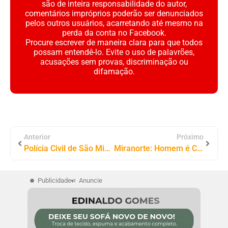
são de inteira responsabilidade do autor,
comentários impróprios poderão ser denunciados
pelos outros usuários, acarretando até mesmo na
perda da conta no Facebook.
Procure escrever de maneira clara para que todos
possam entendê-lo. Evite o uso de palavrões,
acusações sem provas, discriminação ou
difamação.
Anterior
Próximo
Polícia Civil de São Miguel do Tocantins Prende Condenado da Justiça de SP
Miranorte: Homem é Condenado a Quase 12 Anos por Matar Mulher em Festa
Publicidade
Anuncie