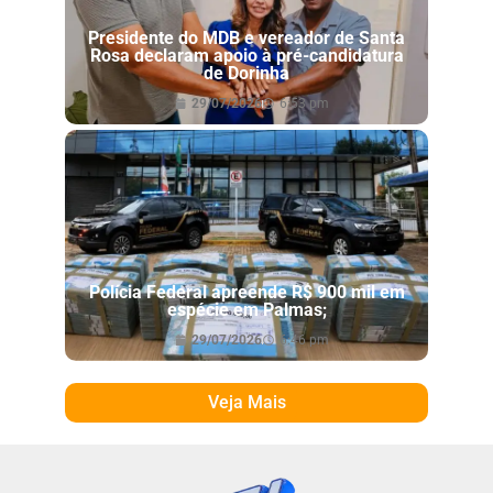
Presidente do MDB e vereador de Santa
Rosa declaram apoio à pré-candidatura
de Dorinha
29/07/2026
6:53 pm
Polícia Federal apreende R$ 900 mil em
espécie em Palmas;
29/07/2026
6:46 pm
Veja Mais