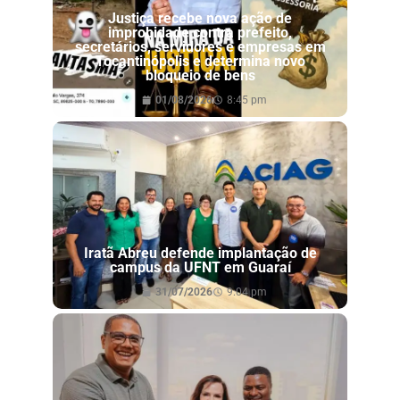
Justiça recebe nova ação de
improbidade contra prefeito,
secretários, servidores e empresas em
Tocantinópolis e determina novo
bloqueio de bens
01/08/2026
8:45 pm
Iratã Abreu defende implantação de
campus da UFNT em Guaraí
31/07/2026
9:04 pm