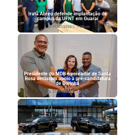
Iratã Abreu defende implantação de
campus da UFNT em Guaraí
31/07/2026
9:04 pm
Presidente do MDB e vereador de Santa
Rosa declaram apoio à pré-candidatura
de Dorinha
29/07/2026
6:53 pm