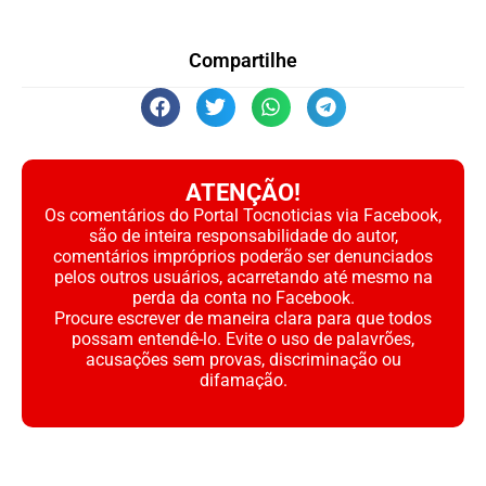
Compartilhe
ATENÇÃO!
Os comentários do Portal Tocnoticias via Facebook,
são de inteira responsabilidade do autor,
comentários impróprios poderão ser denunciados
pelos outros usuários, acarretando até mesmo na
perda da conta no Facebook.
Procure escrever de maneira clara para que todos
possam entendê-lo. Evite o uso de palavrões,
acusações sem provas, discriminação ou
difamação.