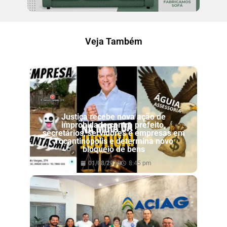
Veja Também
Justiça recebe nova ação de
improbidade contra prefeito,
secretários, servidores e empresas em
Tocantinópolis e determina novo
bloqueio de bens
01/08/2026
8:45 pm