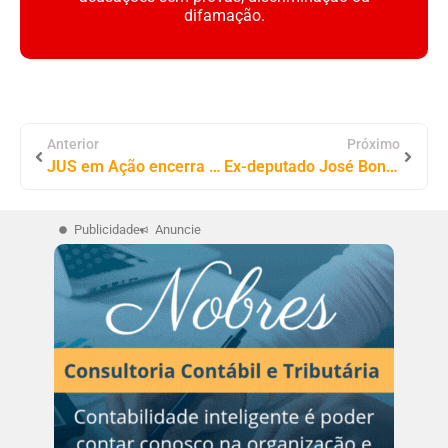
difamação.
Anterior
Próximo
JUS em Ação encerra calendário 2025 com edições em Itaguatins dia 26/11 e Wanderlândia 28/11
Ex-deputado José Bonifácio sofre acidente de carro em Tocantinópolis e é levado à UPA
Publicidade
Anuncie