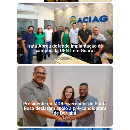
Iratã Abreu defende implantação de
campus da UFNT em Guaraí
31/07/2026
9:04 pm
Presidente do MDB e vereador de Santa
Rosa declaram apoio à pré-candidatura
de Dorinha
29/07/2026
6:53 pm