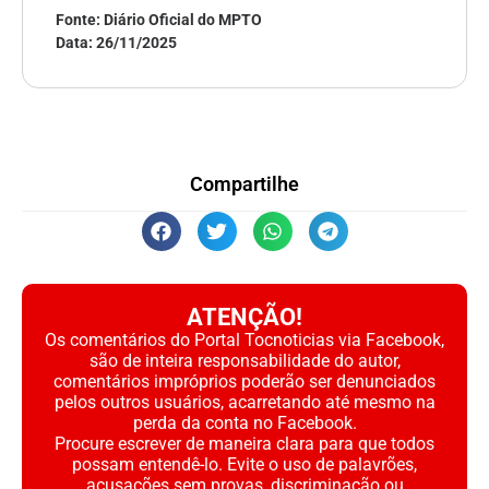
Fonte: Diário Oficial do MPTO
Data:
26/11/2025
Compartilhe
ATENÇÃO!
Os comentários do Portal Tocnoticias via Facebook,
são de inteira responsabilidade do autor,
comentários impróprios poderão ser denunciados
pelos outros usuários, acarretando até mesmo na
perda da conta no Facebook.
Procure escrever de maneira clara para que todos
possam entendê-lo. Evite o uso de palavrões,
acusações sem provas, discriminação ou