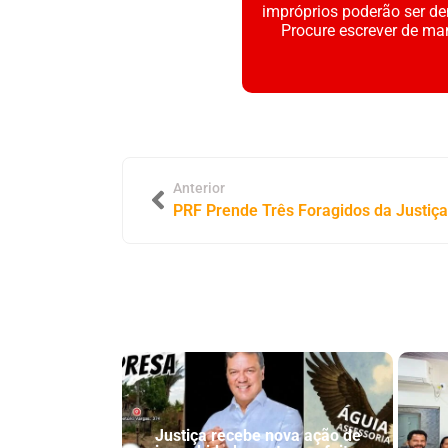
impróprios poderão ser d
Procure escrever de ma
Anterior
Justiça recebe nova ação de