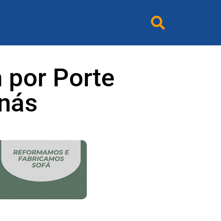
 por Porte
anás