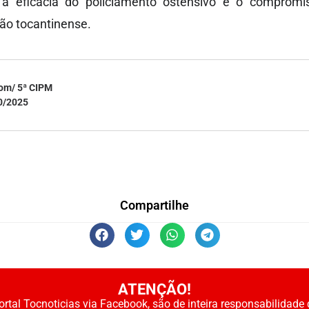
o a eficácia do policiamento ostensivo e o compr
ão tocantinense.
om/ 5ª CIPM
0/2025
Compartilhe
ATENÇÃO!
rtal Tocnoticias via Facebook, são de inteira responsabilidade 