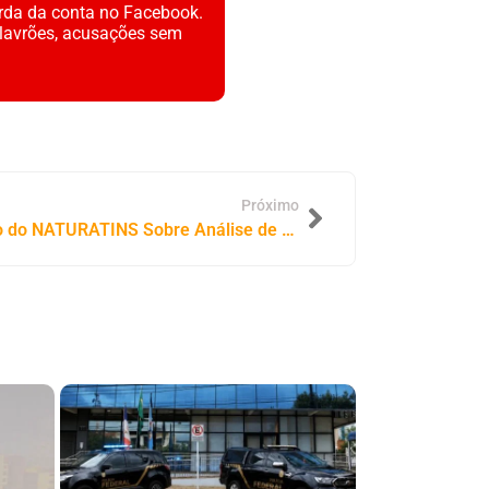
rda da conta no Facebook.
alavrões, acusações sem
Próximo
SINDIFAM/TO Repudia Anúncio do NATURATINS Sobre Análise de 4.600 Processos em 120 Dias