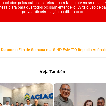
enunciados pelos outros usuários, acarretando até mesmo na pe
neira clara para que todos possam entendê-lo. Evite o uso de p
provas, discriminação ou difamação.
PRF Prende Três Foragidos da Justiça Durante o Fim de Semana no Tocantins
Veja Também