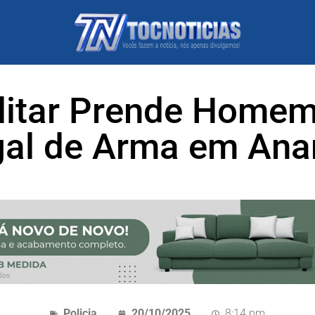
ilitar Prende Homem
gal de Arma em An
Policia
20/10/2025
8:14 pm