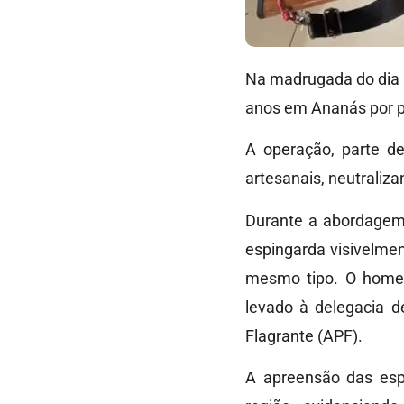
Na madrugada do dia 
anos em Ananás por po
A operação, parte d
artesanais, neutraliz
Durante a abordagem 
espingarda visivelme
mesmo tipo. O homem 
levado à delegacia d
Flagrante (APF).
A apreensão das esp